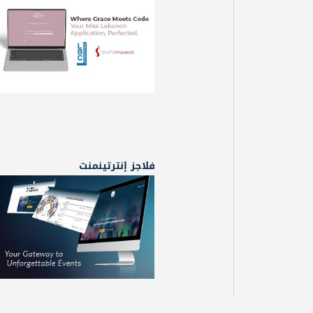
فلاجز إنترتينمنت