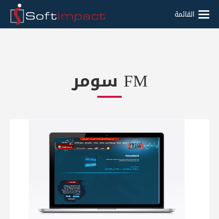
القائمة
FM سومر