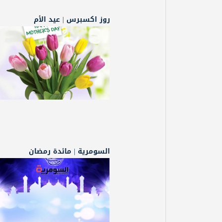
روز اكسبرس | عيد الأم
السومرية | مائدة رمضان