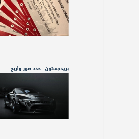
بريدجستون | حدد صور وأربح