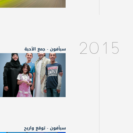
2015
سبأفون - جمع الأحبة
سبأفون - توقع واربح