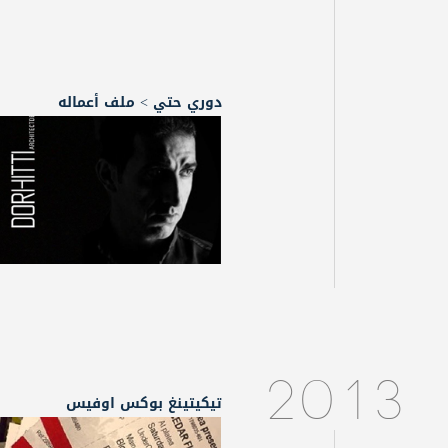
دوري حتي > ملف أعماله
2013
تيكيتينغ بوكس اوفيس