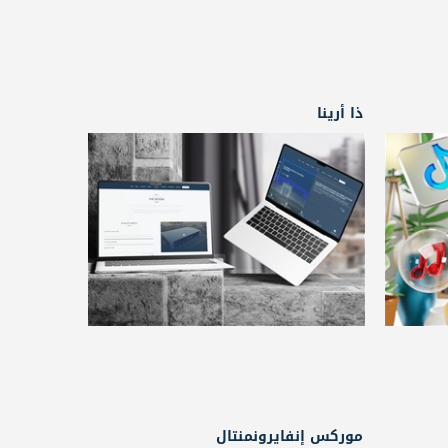
ذا أرينا
موركس إنفايرونمنتال