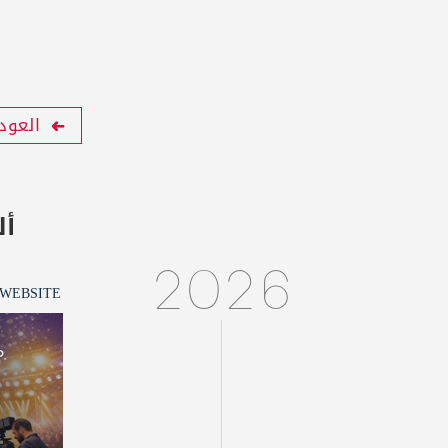
العود
أل
2026
 WEBSITE