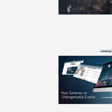
رتينمنت