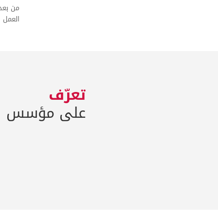
من بعد 
العمل 
تعرّف
على مؤسس ا