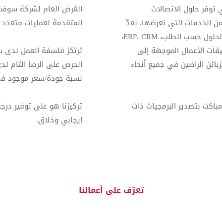
توفر حلول الاتصالات
الغرض العام لشركة سوفت 
من الخدمات التي نعرضها، نعدّ
المتقدمة لعمليات متعدد 
القليل منها وهي: تصميم وتطوير المواقع الإلكترونية، الحلول حسب الطلب، ERP، CRM،
بيقات الأعمال الموجهة إلى
ترتكز فلسفة العمل لدى س
بائن الراضين في جميع أنحاء
الحرص على الرضا التام لد
نسبة جودة/سعر موجود في
باكت بتصدير البرمجيات ذات
تركيزنا هو على توفير درج
إيجابي وخلاق.