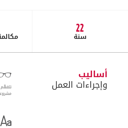
22
سنة
مكالمة
أساليب
وإجراءات العمل
نتفهّم 
مشروع