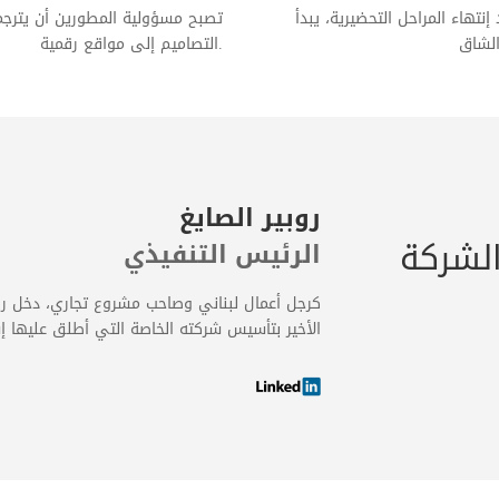
إنتهاء المراحل التحضيرية، يبدأ
تصبح مسؤولية المطورين أن يترجم
الشاق
التصاميم إلى مواقع رقمية.
روبير الصايغ
لشركة
الرئيس التنفيذي
الأخير بتأسيس شركته الخاصة التي أطلق عليها إسم "سوفت إمباكت" عام 2004 لتصبح ال