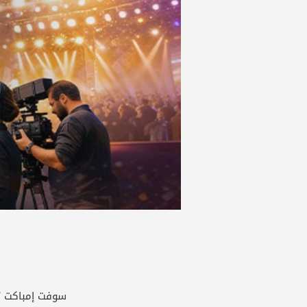
سوفت إمباكت تطوّر موقعًا ا