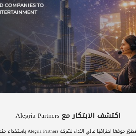
اكتشف الابتكار مع Alegria Partners
حترافيًا عالي الأداء لشركة Alegria Partners باستخدام منصة TheWall360