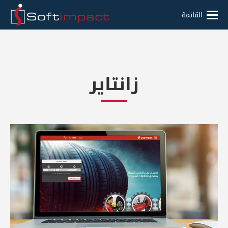
القائمة
زانتاير