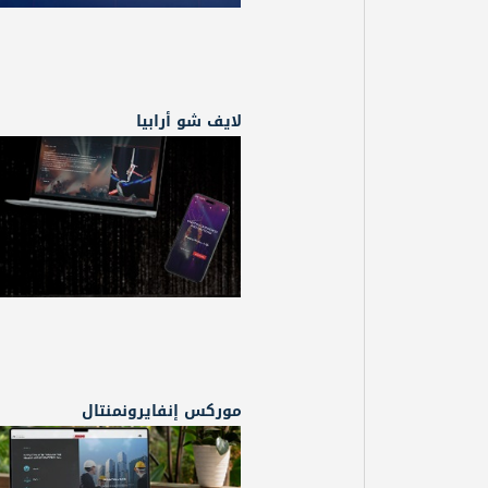
لايف شو أرابيا
موركس إنفايرونمنتال