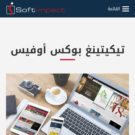
القائمة
تيكيتينغ بوكس أوفيس