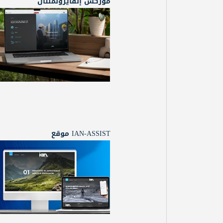
موركس إنفايرونمنتال
IAN-ASSIST موقع