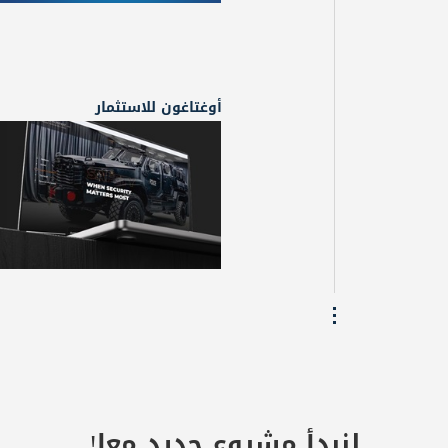
أوغتاغون للاستثمار
لنبدأ مشروع جديد معا!