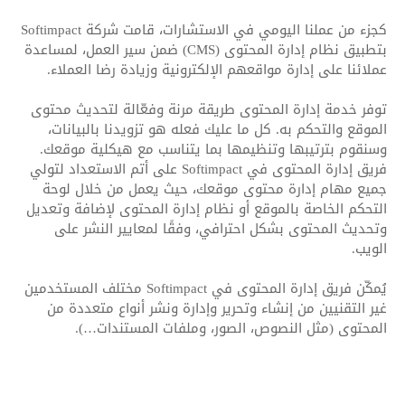
كجزء من عملنا اليومي في الاستشارات، قامت شركة Softimpact
بتطبيق نظام إدارة المحتوى (CMS) ضمن سير العمل، لمساعدة
عملائنا على إدارة مواقعهم الإلكترونية وزيادة رضا العملاء.
توفر خدمة إدارة المحتوى طريقة مرنة وفعّالة لتحديث محتوى
الموقع والتحكم به. كل ما عليك فعله هو تزويدنا بالبيانات،
وسنقوم بترتيبها وتنظيمها بما يتناسب مع هيكلية موقعك.
فريق إدارة المحتوى في Softimpact على أتم الاستعداد لتولي
جميع مهام إدارة محتوى موقعك، حيث يعمل من خلال لوحة
التحكم الخاصة بالموقع أو نظام إدارة المحتوى لإضافة وتعديل
وتحديث المحتوى بشكل احترافي، وفقًا لمعايير النشر على
الويب.
يُمكّن فريق إدارة المحتوى في Softimpact مختلف المستخدمين
غير التقنيين من إنشاء وتحرير وإدارة ونشر أنواع متعددة من
المحتوى (مثل النصوص، الصور، وملفات المستندات…).