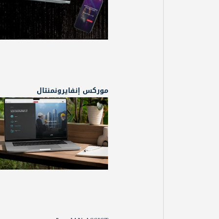
موركس إنفايرونمنتال