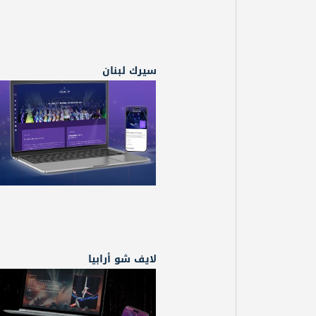
سيرك لبنان
لايف شو أرابيا