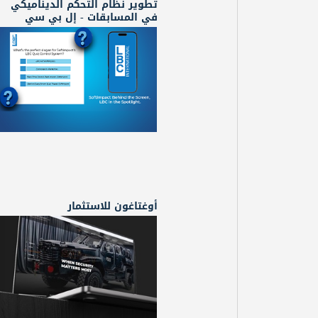
تطوير نظام التحكم الديناميكي
في المسابقات - إل بي سي
أوغتاغون للاستثمار