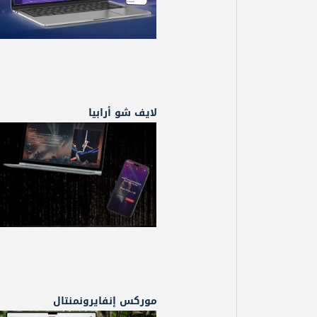
لايف شو أرابيا
موركس إنفايرونمنتال