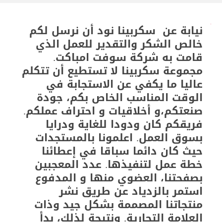
نيابة عن سكربينا نود ​​أن نرسل لكم
خالص الشكر والتقدير للعمل الذي
قامت به شركة سوفت امباكت.
مجموعة سكربينا لا تستطيع أن تتكلم
عاليا ما يكفي عن الاستجابة في
الوقت المناسب الخاص بكم، جودة
صنعتكم،و أخلاقيات و احتراف عملكم.
فريقكم كان ودودا للغاية ودرايا
بسوق العمل. اعلمونا بالمستجدات
حيث كان دائما سباقا في إعطائنا
خطة عمل لتنفيذها. عدد المعجبين
بصفحتنا، العضوي منها و المدفوع
استمر بالزدياد عن طريق نشر
منتجاتنا المصممة بشكل جيد وذات
العلامة التجارية. ونتيجة لذلك، بدأ