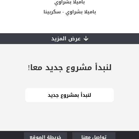
باميلا بشراوي
باميلا بشراوي - سكربينا
عرض المزيد
لنبدأ مشروع جديد معا!
تواصل معنا
خريطة الموقع