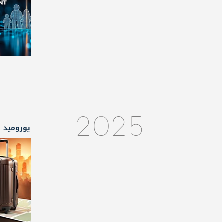
2025
يوروميد ا