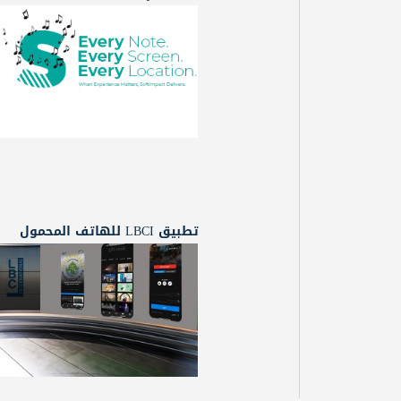
تطبيق LBCI للهاتف المحمول