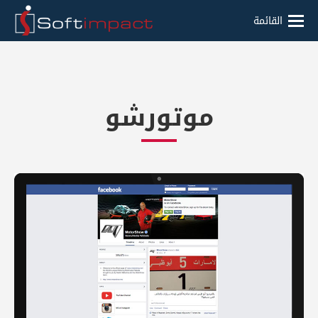
القائمة
موتورشو