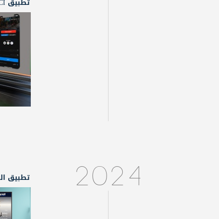
تطبيق LBCI للهاتف المحمول
2024
تطبيق الج