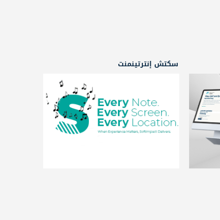
سكتش إنترتينمنت