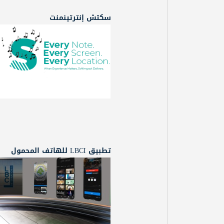
سكتش إنترتينمنت
تطبيق LBCI للهاتف المحمول