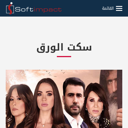
القائمة
سكت الورق