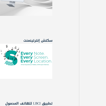
سكتش إنترتينمنت
تطبيق LBCI للهاتف المحمول