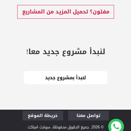
مفتون؟ تحميل المزيد من المشاريع
لنبدأ مشروع جديد معا!
تواصل معنا
خريطة الموقع
قم بزيارتنا لنتحدث
من نحن
© 2026, جميع الحقوق محفوظة, سوفت امباكت
الفلسفة