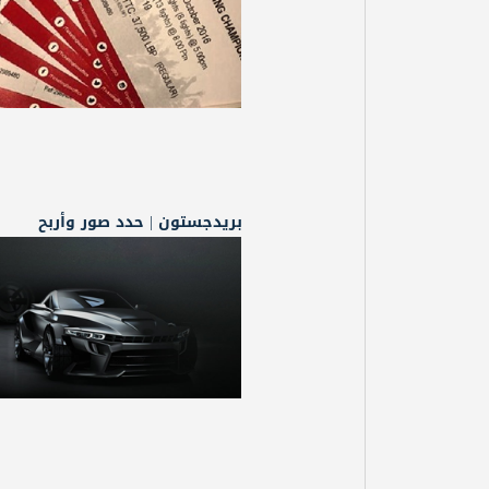
بريدجستون | حدد صور وأربح