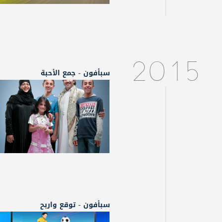
2015
سبأفون - جمع الأحبة
سبأفون - توقع واربح