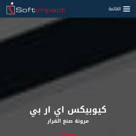
القائمة
كيوبيكس اي ار بي
مرونة صنع القرار