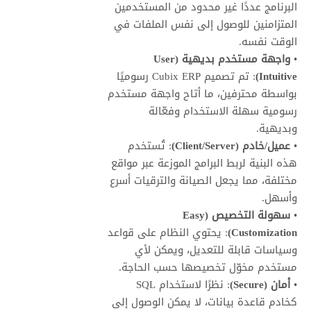
البرنامج عددًا غير محدود من المستخدمين
المتزامنين للوصول إلى نفس الملفات في
الوقت نفسه.
•
واجهة مستخدم بديهية (User
Intuitive)
: تم تصميم Cubix ERP رسوميًا
بواسطة محترفين، ما أتاح واجهة مستخدم
رسومية سهلة الاستخدام وفعّالة
وبديهية.
•
عميل/خادم (Client/Server)
: تُستخدم
هذه البنية لربط البرامج الموزعة عبر مواقع
مختلفة، مما يجعل الصيانة والترقيات أسرع
وأسهل.
•
سهولة التخصيص (Easy
Customization)
: يحتوي النظام على قواعد
وسياسات قابلة للتعديل، ويمكن لأي
مستخدم مخوّل تخصيصها حسب الحاجة.
•
أمان (Secure)
: نظرًا لاستخدام SQL
كخادم قاعدة بيانات، لا يمكن الوصول إلى