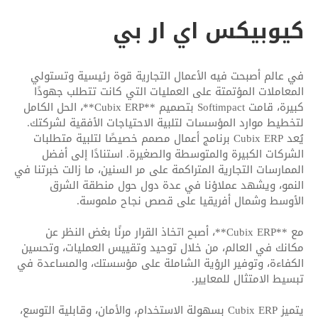
كيوبيكس اي ار بي
في عالم أصبحت فيه الأعمال التجارية قوة رئيسية وتستولي
المعاملات المؤتمتة على العمليات التي كانت تتطلب جهودًا
كبيرة، قامت Softimpact بتصميم **Cubix ERP**، الحل الكامل
لتخطيط موارد المؤسسات لتلبية الاحتياجات الأفقية لشركتك.
يُعد Cubix ERP برنامج أعمال مصمم خصيصًا لتلبية متطلبات
الشركات الكبيرة والمتوسطة والصغيرة. استنادًا إلى أفضل
الممارسات التجارية المتراكمة على مر السنين، ما زالت خبرتنا في
النمو، ويشهد عملاؤنا في عدة دول حول منطقة الشرق
الأوسط وشمال أفريقيا على قصص نجاح ملموسة.
مع **Cubix ERP**، أصبح اتخاذ القرار مرنًا بغض النظر عن
مكانك في العالم، من خلال توحيد وتقييس العمليات، وتحسين
الكفاءة، وتوفير الرؤية الشاملة على مؤسستك، والمساعدة في
تبسيط الامتثال للمعايير.
يتميز Cubix ERP بسهولة الاستخدام، والأمان، وقابلية التوسع،