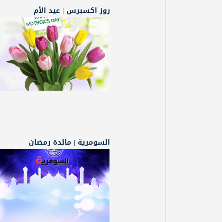
روز اكسبرس | عيد الأم
السومرية | مائدة رمضان