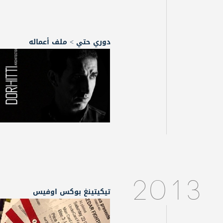
دوري حتي > ملف أعماله
2013
تيكيتينغ بوكس اوفيس