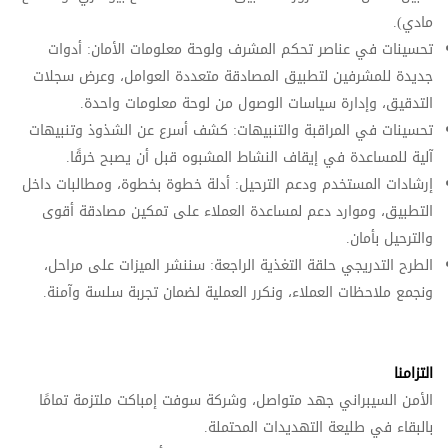
مادي).
تحسينات في عناصر تحكم المشرف ولوحة معلومات الأمان: أدوات
جديدة للمشرفين لتطبيق المصادقة متعددة العوامل، وعرض سجلات
التدقيق، وإدارة سياسات الوصول من لوحة معلومات واحدة.
تحسينات في المراقبة والتنبيهات: كشف أسرع عن الشذوذ وتنبيهات
آلية للمساعدة في إيقاف النشاط المشبوه قبل أن يصبح خرقًا.
إرشادات المستخدم ودعم الترحيل: أدلة خطوة بخطوة، ومطالبات داخل
التطبيق، وموارد دعم لمساعدة العملاء على تمكين مصادقة أقوى
والترحيل بأمان.
الطرح التدريجي حلقة التغذية الراجعة: سننشر الميزات على مراحل،
ونجمع ملاحظات العملاء، ونكرر العملية لضمان تجربة سلسة وآمنة.
التزامنا
الأمن السيبراني جهد متواصل، وشركة سوفت إمباكت ملتزمة تمامًا
بالبقاء في طليعة التهديدات المحتملة.