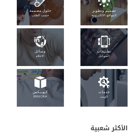
تصميم وتطوير
حلول مصممة
المواقع الالكترونية
حسب الطلب
تطبيقات
وسائل
الموبايل
الاعلام
خدمات
كيوبيكس
الويب
ERP/CRM
الأكثر شعبية