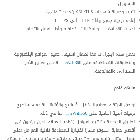
المسؤول.
تثبيت وصيانة شهادات SSL/TLS (تجديد تلقائي).
إعادة توجيه جميع بيانات HTTP إلى HTTPS.
تحديث TheWall360 والمكونات الإضافية وأطر العمل بانتظام.
تعمل هذه الإجراءات معًا لضمان استيفاء جميع المواقع الإلكترونية
والتطبيقات المُستضافة على
TheWall360
لأعلى معايير الأمن
السيبراني والموثوقية.
ما هو قادم
نواصل الارتقاء بمعاييرنا. خلال الأسابيع والأشهر القادمة، سنطرح
ترقيات أمنية إضافية على
TheWall360
، بما في ذلك:
تطبيق المصادقة ثلاثية العوامل (3FA): للعملاء الذين يرغبون في
أقصى حماية، سنوفر مسارًا اختياريًا للمصادقة ثلاثية العوامل (على
سبيل المثال: كلمة مرور + تطبيق مصادقة + مفتاح بيومتري أو مفتاح