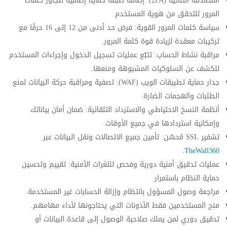
المصادقة الثنائية (2FA): إضافة طبقة حماية إضافية تتجاوز كلمات
المرور للتحقق من هوية المستخدم.
سياسة كلمات المرور القوية: فرض حد أدنى من 12 إلى 16 حرفًا مع
تركيبات معقدة لزيادة قوة كلمة المرور.
مراقبة نشاط الحساب: تتبّع عمليات تسجيل الدخول وإجراءات المستخدم
للكشف عن السلوكيات المشبوهة ومنعها.
جدار حماية تطبيقات الويب (WAF): تصفية ومراقبة حركة البيانات لمنع
الطلبات والهجمات الضارة.
أنظمة النسخ الاحتياطي والاسترداد التلقائية: ضمان أمان بياناتك
وإمكانية استردادها في جميع الأوقات.
تشفير SSL مُحسّن: تأمين جميع الاتصالات ونقل البيانات عبر
.
TheWall360
عمليات تدقيق أمنية دورية وفحص للثغرات الأمنية: تقييم وتحسين
حماية النظام باستمرار.
مراجعة وصول المسؤول بانتظام وإزالة الحسابات غير المستخدمة.
منح المستخدمين فقط الأذونات التي يحتاجونها لأداء مهامهم.
تدقيق دوري لمن يملك صلاحية الوصول إلى قاعدة البيانات أو