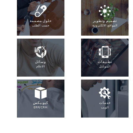
تصميم وتطوير
حلول مصممة
المواقع الالكترونية
حسب الطلب
تطبيقات
وسائل
الموبايل
الاعلام
خدمات
كيوبيكس
الويب
ERP/CRM