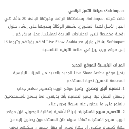
Softimpact: صياغة التميز الرقمي
كانت شركة Softimpact، بمحفظتها الرائعة وخبرتها البالغة 20 عامًا، هي
الخيار الأمثل لهذا المشروع. تشتهر الوكالة بقدرتها على إنشاء حلول
رقمية مخصصة تلبي الاحتياجات الفريدة لعملائها. عمل فريق خبراء
Softimpact بشكل وثيق مع Live Show Arabia لفهم رؤيتهم وترجمتها
إلى موقع ويب يبرز في صناعة الترفيه التنافسية.
الميزات الرئيسية للموقع الجديد
يتميز موقع Live Show Arabia الجديد بالعديد من الميزات الرئيسية
المصممة لتحسين تجربة المستخدم:
1. تصميم أنيق وعصري
: يتميز موقع الويب بتصميم معاصر جذاب
وسهل التنقل فيه. يتميز التصميم بأنه بديهي، مما يسمح للمستخدمين
بالعثور على ما يبحثون عنه بسرعة ودون عناء.
2. التصميم سريع الاستجابة
: إدراكًا لأهمية إمكانية الوصول، فإن موقع
الويب سريع الاستجابة تمامًا. سواء كان المستخدمون يصلون إليه من
جهاز كمبيوتر مكتبي أو جهاز لوحي أو جهاز محمول، يمكنهم توقع