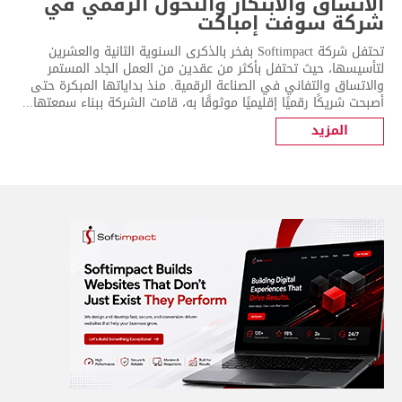
الاتساق والابتكار والتحول الرقمي في
شركة سوفت إمباكت
تحتفل شركة Softimpact بفخر بالذكرى السنوية الثانية والعشرين
لتأسيسها، حيث تحتفل بأكثر من عقدين من العمل الجاد المستمر
والاتساق والتفاني في الصناعة الرقمية. منذ بداياتها المبكرة حتى
أصبحت شريكًا رقميًا إقليميًا موثوقًا به، قامت الشركة ببناء سمعتها...
المزيد