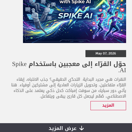
May 07, 2026
حوّل القرّاء إلى معجبين باستخدام Spike
AI.
النقرات هي مجرد البداية. التحدّي الحقيقي؟ جذب الانتباه، إبقاء
القرّاء متفاعلين، وتحويل الزيارات العادية إلى مشتركين أوفياء. هنا
يأتي دور سبايك من سوفت إمباكت كحل ذكي يعتمد على الذكاء
الاصطناعي، صُمّم ليجعل كل قارئ يبقى ويتفاعل.
المزيد
عرض المزيد