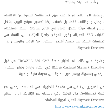
مجال تأجير الطائرات وإدارتها
.
بالإضافة إلى ذلك، لم تتوقف فرق
Softimpact
الخبيرة عن الاهتمام
بالجمال والوظائف فقط، بل ضمنت أيضًا تحسين موقع الويب بشكل
كامل لجعله مرئيًا بشكل كامل في نتائج محركات البحث. باستخدام
تقنيات
SEO
الحديثة، يكون الموقع جاهزًا للارتقاء إلى القمة في
تصنيفات البحث، مما يضمن أقصى مستوى من الرؤية والوصول لدى
.
Skymark Executive
وعلاوة على ذلك، تم اختيار منصة
TheWALL 360 CMS
من قبل
Skymark Executive
لمساعدة فريقها في إنشاء وإدارة ونشر المحتوى
الرقمي بسهولة ويسر، دون الحاجة إلى معرفة فنية أو خبرة
.
من الضروري أن نبقى في مقدمة التطورات في المشهد الرقمي. مع
خبرة
Softimpact
، حان الوقت لرفع وجودك عبر الإنترنت. زوروا موقع
Skymark Executive
الجديد لتجربة الفخامة:
https://www.skymarkexecutive.com/