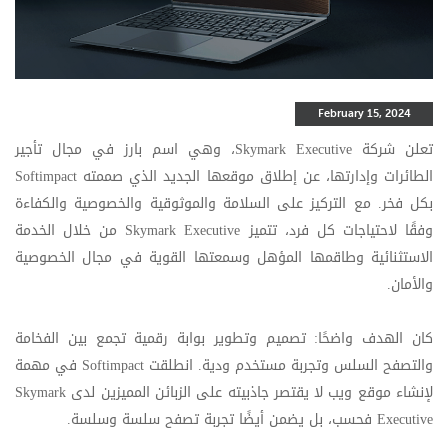
February 15, 2024
تعلن شركة
Skymark Executive
، وهي اسم بارز في مجال تأجير
الطائرات وإدارتها، عن إطلاق موقعها الجديد الذي صممته
Softimpact
بكل فخر. مع التركيز على السلامة والموثوقية والخصوصية والكفاءة
وفقًا لاحتياجات كل فرد، تتميز
Skymark Executive
من خلال الخدمة
الاستثنائية وطاقمها المؤهل وسمعتها القوية في مجال الخصوصية
والأمان
.
كان الهدف واضحًا: تصميم وتطوير بوابة رقمية تجمع بين الفخامة
والتصفح السلس وتجربة مستخدم ودية. انطلقت
Softimpact
في مهمة
لإنشاء موقع ويب لا يقتصر جاذبيته على الزبائن المميزين لدى
Skymark
Executive
فحسب، بل يضمن أيضًا تجربة تصفح سلسة وسلسة
.