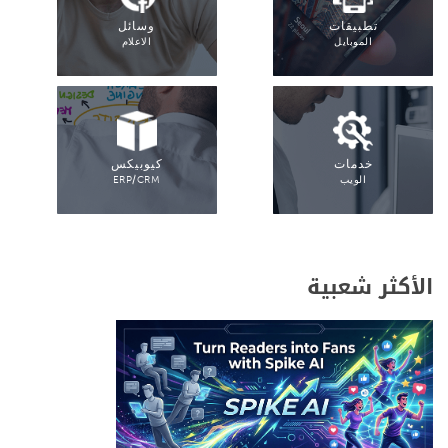
تطبيقات
وسائل
الموبايل
الاعلام
خدمات
كيوبيكس
الويب
ERP/CRM
الأكثر شعبية