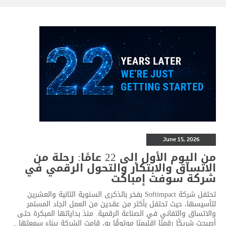
June 15, 2026
من اليوم الأول إلى 22 عامًا: رحلة من
الاتساق والابتكار والتحول الرقمي في
شركة سوفت إمباكت
تحتفل شركة Softimpact بفخر بالذكرى السنوية الثانية والعشرين
لتأسيسها، حيث تحتفل بأكثر من عقدين من العمل الجاد المستمر
والاتساق والتفاني في الصناعة الرقمية. منذ بداياتها المبكرة حتى
أصبحت شريكًا رقميًا إقليميًا موثوقًا به، قامت الشركة ببناء سمعتها...