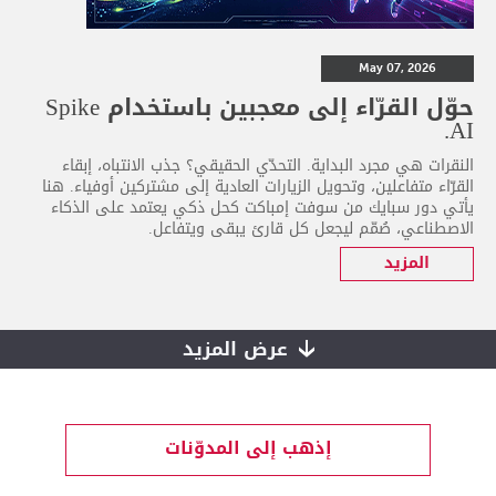
May 07, 2026
حوّل القرّاء إلى معجبين باستخدام Spike
AI.
النقرات هي مجرد البداية. التحدّي الحقيقي؟ جذب الانتباه، إبقاء
القرّاء متفاعلين، وتحويل الزيارات العادية إلى مشتركين أوفياء. هنا
يأتي دور سبايك من سوفت إمباكت كحل ذكي يعتمد على الذكاء
الاصطناعي، صُمّم ليجعل كل قارئ يبقى ويتفاعل.
المزيد
عرض المزيد
إذهب إلى المدوّنات