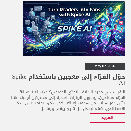
May 07, 2026
حوّل القرّاء إلى معجبين باستخدام Spike
AI.
النقرات هي مجرد البداية. التحدّي الحقيقي؟ جذب الانتباه، إبقاء
القرّاء متفاعلين، وتحويل الزيارات العادية إلى مشتركين أوفياء. هنا
يأتي دور سبايك من سوفت إمباكت كحل ذكي يعتمد على الذكاء
الاصطناعي، صُمّم ليجعل كل قارئ يبقى ويتفاعل.
المزيد