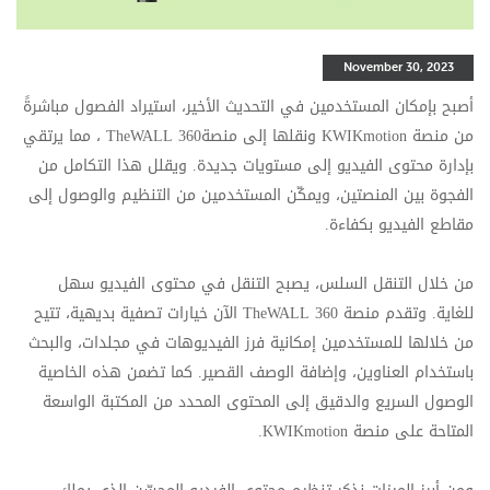
November 30, 2023
أصبح بإمكان المستخدمين في التحديث الأخير، استيراد الفصول مباشرةً
من منصة
KWIKmotion
ونقلها إلى منصة
TheWALL 360
، مما يرتقي
بإدارة محتوى الفيديو إلى مستويات جديدة. ويقلل هذا التكامل من
الفجوة بين المنصتين، ويمكّن المستخدمين من التنظيم والوصول إلى
مقاطع الفيديو بكفاءة
.
من خلال التنقل السلس، يصبح التنقل في محتوى الفيديو سهل
للغاية. وتقدم منصة
TheWALL 360
الآن خيارات تصفية بديهية، تتيح
من خلالها للمستخدمين إمكانية فرز الفيديوهات في مجلدات، والبحث
باستخدام العناوين، وإضافة الوصف القصير. كما تضمن هذه الخاصية
الوصول السريع والدقيق إلى المحتوى المحدد من المكتبة الواسعة
المتاحة على منص
ة
KWIKmotion
.