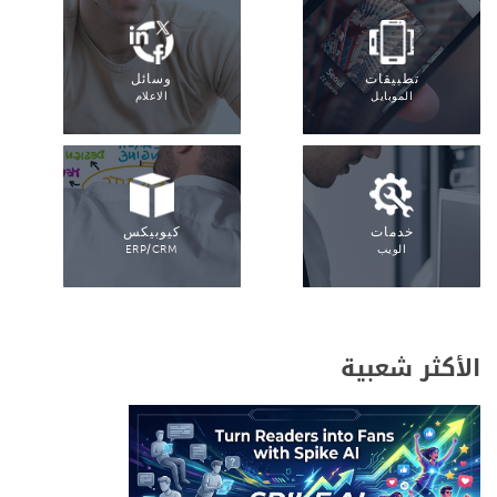
تطبيقات
وسائل
الموبايل
الاعلام
خدمات
كيوبيكس
الويب
ERP/CRM
الأكثر شعبية