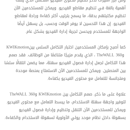
ومن أبرز الميزات نذكر تنظيم محتوى الفيديو المحسّن الذي يملك
أهمية بالغة في تنظيم مقاطع الفيديو. ويمكن للمستخدمين الآن
تنظيم مكتبتهم بدقة، ما يسمح بترتيب أكثر كفاءة وراحة لمقاطع
الفيديو. إن هذا التحسين لا يوفر الوقت وحسب، بل يسهل أيضًا
الواجهة للمستخدم ويحسن تجربة إدارة الفيديو بشكل عام
.
كما أصبح بإمكان المستخدمين اختبار التكامل السلس بين
KWIKmotion
و
TheWALL 360
، الذي يقدم مزيجًا متناغمًا من الوظائف. فقد صمم
هذا التكامل لجعل إدارة فصول الفيديو سهلة، مما يضمن انتقالًا سلسًا
بين المنصتين. ويمكن للمستخدمين الآن الاستمتاع بمنصة موحدة
ومتجانسة للتعامل مع محتوى الفيديو بكفاءة
.
علاوة على ما ذكر، صمم التكامل بين
KWIKmotion
و
TheWALL 360
لتوفير واجهة سهلة الاستخدام، ما يبسط التعامل مع محتوى الفيديو.
ويمكن للمستخدمين الآن التنقل وتنظيم وإدارة فصول الفيديو
بسهولة داخل نظام موحد يولي الأولوية لسهولة الاستخدام والكفاءة
.