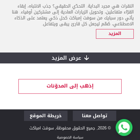
النقرات هي مجرد البداية. التحدّي الحقيقي؟ جذب الانتباه، إبقاء
القرّاء متفاعلين، وتحويل الزيارات العادية إلى مشتركين أوفياء. هنا
يأتي دور سبايك من سوفت إمباكت كحل ذكي يعتمد على الذكاء
الاصطناعي، صُمّم ليجعل كل قارئ يبقى ويتفاعل.
المزيد
عرض المزيد
إذهب إلى المدوّنات
تواصل معنا
خريطة الموقع
قم بزيارتنا لنتحدث
من نحن
© 2026, جميع الحقوق محفوظة, سوفت امباكت
ونتناول القهوة معاً
الفلسفة
سياسة الخصوصية
الفريق