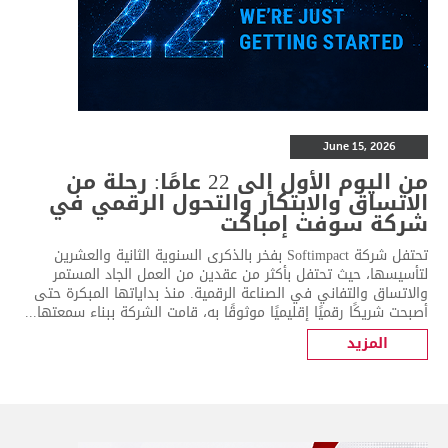
June 15, 2026
من اليوم الأول إلى 22 عامًا: رحلة من
الاتساق والابتكار والتحول الرقمي في
شركة سوفت إمباكت
تحتفل شركة Softimpact بفخر بالذكرى السنوية الثانية والعشرين
لتأسيسها، حيث تحتفل بأكثر من عقدين من العمل الجاد المستمر
والاتساق والتفاني في الصناعة الرقمية. منذ بداياتها المبكرة حتى
أصبحت شريكًا رقميًا إقليميًا موثوقًا به، قامت الشركة ببناء سمعتها...
المزيد