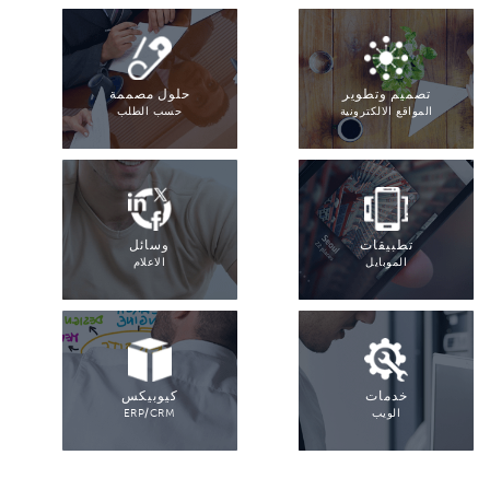
تصميم وتطوير
حلول مصممة
المواقع الالكترونية
حسب الطلب
تطبيقات
وسائل
الموبايل
الاعلام
خدمات
كيوبيكس
الويب
ERP/CRM