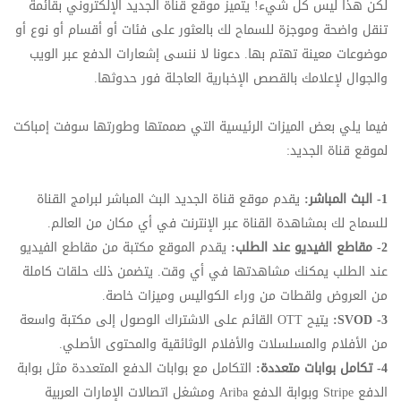
لكن هذا ليس كل شيء! يتميز موقع قناة الجديد الإلكتروني بقائمة
تنقل واضحة وموجزة للسماح لك بالعثور على فئات أو أقسام أو نوع أو
موضوعات معينة تهتم بها. دعونا لا ننسى إشعارات الدفع عبر الويب
والجوال لإعلامك بالقصص الإخبارية العاجلة فور حدوثها.
فيما يلي بعض الميزات الرئيسية التي صممتها وطورتها سوفت إمباكت
لموقع قناة الجديد:
1- البث المباشر:
يقدم موقع قناة الجديد البث المباشر لبرامج القناة
للسماح لك بمشاهدة القناة عبر الإنترنت في أي مكان من العالم.
2- مقاطع الفيديو عند الطلب:
يقدم الموقع مكتبة من مقاطع الفيديو
عند الطلب يمكنك مشاهدتها في أي وقت. يتضمن ذلك حلقات كاملة
من العروض ولقطات من وراء الكواليس وميزات خاصة.
3-
SVOD
:
يتيح
OTT
القائم على الاشتراك الوصول إلى مكتبة واسعة
من الأفلام والمسلسلات والأفلام الوثائقية والمحتوى الأصلي.
4- تكامل بوابات متعددة:
التكامل مع بوابات الدفع المتعددة مثل بوابة
الدفع
Stripe
وبوابة الدفع
Ariba
ومشغل اتصالات الإمارات العربية