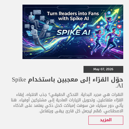
May 07, 2026
حوّل القرّاء إلى معجبين باستخدام Spike
AI.
النقرات هي مجرد البداية. التحدّي الحقيقي؟ جذب الانتباه، إبقاء
القرّاء متفاعلين، وتحويل الزيارات العادية إلى مشتركين أوفياء. هنا
يأتي دور سبايك من سوفت إمباكت كحل ذكي يعتمد على الذكاء
الاصطناعي، صُمّم ليجعل كل قارئ يبقى ويتفاعل.
المزيد