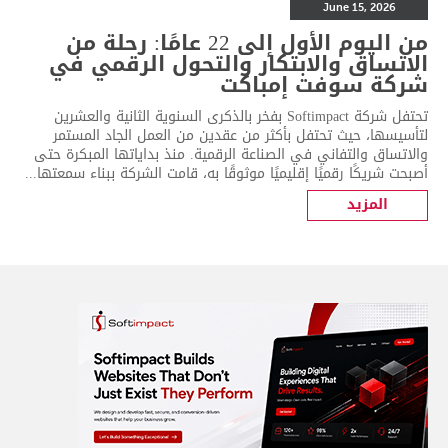
June 15, 2026
من اليوم الأول إلى 22 عامًا: رحلة من
الاتساق والابتكار والتحول الرقمي في
شركة سوفت إمباكت
تحتفل شركة Softimpact بفخر بالذكرى السنوية الثانية والعشرين
لتأسيسها، حيث تحتفل بأكثر من عقدين من العمل الجاد المستمر
والاتساق والتفاني في الصناعة الرقمية. منذ بداياتها المبكرة حتى
أصبحت شريكًا رقميًا إقليميًا موثوقًا به، قامت الشركة ببناء سمعتها...
المزيد