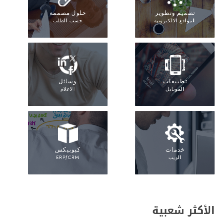
تصميم وتطوير
حلول مصممة
المواقع الالكترونية
حسب الطلب
تطبيقات
وسائل
الموبايل
الاعلام
خدمات
كيوبيكس
الويب
ERP/CRM
الأكثر شعبية