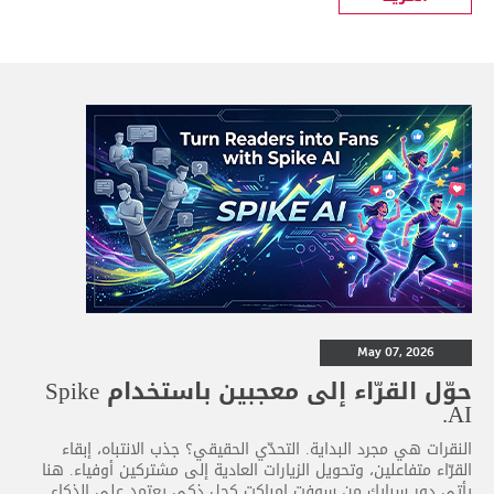
May 07, 2026
حوّل القرّاء إلى معجبين باستخدام Spike
AI.
النقرات هي مجرد البداية. التحدّي الحقيقي؟ جذب الانتباه، إبقاء
القرّاء متفاعلين، وتحويل الزيارات العادية إلى مشتركين أوفياء. هنا
يأتي دور سبايك من سوفت إمباكت كحل ذكي يعتمد على الذكاء