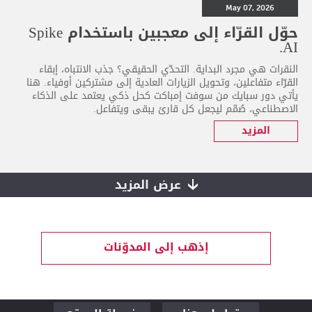
May 07, 2026
حوّل القرّاء إلى معجبين باستخدام Spike
AI.
النقرات هي مجرد البداية. التحدّي الحقيقي؟ جذب الانتباه، إبقاء
القرّاء متفاعلين، وتحويل الزيارات العادية إلى مشتركين أوفياء. هنا
يأتي دور سبايك من سوفت إمباكت كحل ذكي يعتمد على الذكاء
الاصطناعي، صُمّم ليجعل كل قارئ يبقى ويتفاعل.
المزيد
عرض المزيد
إذهب إلى المدوّنات