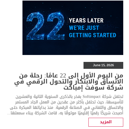
June 15, 2026
من اليوم الأول إلى 22 عامًا: رحلة من
الاتساق والابتكار والتحول الرقمي في
شركة سوفت إمباكت
تحتفل شركة Softimpact بفخر بالذكرى السنوية الثانية والعشرين
لتأسيسها، حيث تحتفل بأكثر من عقدين من العمل الجاد المستمر
والاتساق والتفاني في الصناعة الرقمية. منذ بداياتها المبكرة حتى
أصبحت شريكًا رقميًا إقليميًا موثوقًا به، قامت الشركة ببناء سمعتها...
المزيد