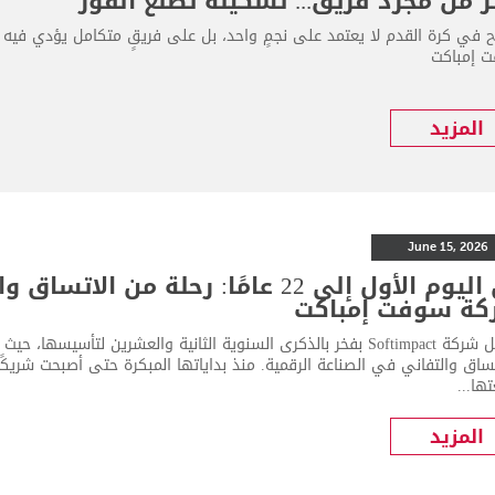
ر من مجرد فريق... تشكيلة تصنع الفوز
اح في كرة القدم لا يعتمد على نجمٍ واحد، بل على فريقٍ متكامل يؤدي فيه 
 إمباكت
المزيد
June 15, 2026
من اليوم الأول إلى 22 عامًا: رحلة م
كة سوفت إمباكت
تحتفل شركة Softimpact بفخر بالذكرى السنوية الثانية والعشرين لتأس
ساق والتفاني في الصناعة الرقمية. منذ بداياتها المبكرة حتى أصبحت شريكًا رق
ها...
المزيد