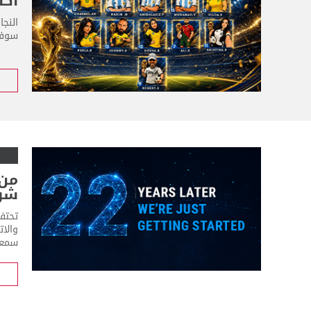
أكث
النج
سوفت
شر
والات
سمعت