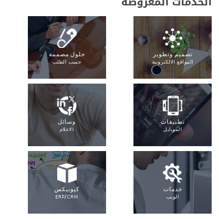
الخدمات المعروضة
تصميم وتطوير
حلول مصممة
المواقع الالكترونية
حسب الطلب
تطبيقات
وسائل
الموبايل
الاعلام
خدمات
كيوبيكس
الويب
ERP/CRM