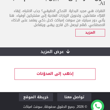
AI.
النقرات هي مجرد البداية. التحدّي الحقيقي؟ جذب الانتباه، إبقاء
القرّاء متفاعلين، وتحويل الزيارات العادية إلى مشتركين أوفياء. هنا
يأتي دور سبايك من سوفت إمباكت كحل ذكي يعتمد على الذكاء
الاصطناعي، صُمّم ليجعل كل قارئ يبقى ويتفاعل.
المزيد
عرض المزيد
إذهب إلى المدوّنات
تواصل معنا
خريطة الموقع
قم بزيارتنا لنتحدث
من نحن
© 2026, جميع الحقوق محفوظة, سوفت امباكت
الفلسفة