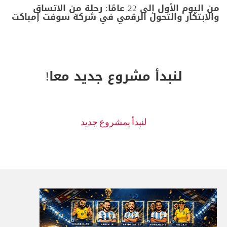
من اليوم الأول إلى 22 عامًا: رحلة من الاتساق
والابتكار والتحول الرقمي في شركة سوفت إمباكت
لنبدأ مشروع جديد معا!