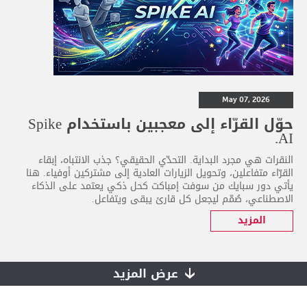
May 07, 2026
حوّل القرّاء إلى معجبين باستخدام Spike
AI.
النقرات هي مجرد البداية. التحدّي الحقيقي؟ جذب الانتباه، إبقاء
القرّاء متفاعلين، وتحويل الزيارات العادية إلى مشتركين أوفياء. هنا
يأتي دور سبايك من سوفت إمباكت كحل ذكي يعتمد على الذكاء
الاصطناعي، صُمّم ليجعل كل قارئ يبقى ويتفاعل.
المزيد
عرض المزيد