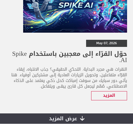
May 07, 2026
حوّل القرّاء إلى معجبين باستخدام Spike
AI.
النقرات هي مجرد البداية. التحدّي الحقيقي؟ جذب الانتباه، إبقاء
القرّاء متفاعلين، وتحويل الزيارات العادية إلى مشتركين أوفياء. هنا
يأتي دور سبايك من سوفت إمباكت كحل ذكي يعتمد على الذكاء
الاصطناعي، صُمّم ليجعل كل قارئ يبقى ويتفاعل.
المزيد
عرض المزيد