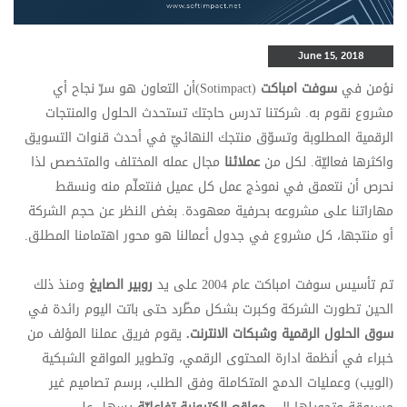
June 15, 2018
نؤمن في
سوفت امباكت
(Sotimpact)أن التعاون هو سرّ نجاح أي
مشروع نقوم به. شركتنا تدرس حاجتك تستحدث الحلول والمنتجات
الرقمية المطلوبة وتسوّق منتجك النهائيّ في أحدث قنوات التسويق
واكثرها فعاليّة. لكل من
عملائنا
مجال عمله المختلف والمتخصص لذا
نحرص أن نتعمق في نموذج عمل كل عميل فنتعلّم منه ونسقط
مهاراتنا على مشروعه بحرفية معهودة. بغض النظر عن حجم الشركة
أو منتجها، كل مشروع في جدول أعمالنا هو محور اهتمامنا المطلق.
تم تأسيس سوفت امباكت عام 2004 على يد
روبير الصايغ
ومنذ ذلك
الحين تطورت الشركة وكبرت بشكل مطّرد حتى باتت اليوم رائدة في
سوق الحلول الرقمية وشبكات الانترنت.
يقوم فريق عملنا المؤلف من
خبراء في أنظمة ادارة المحتوى الرقمي، وتطوير المواقع الشبكية
(الويب) وعمليات الدمج المتكاملة وفق الطلب، برسم تصاميم غير