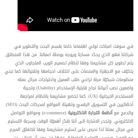
في سوفت امباكت نولي اهتماما خاصا بقسم البحث والتطوير في
شركتنا فهو الذي يحدّد مسارنا ويوجه بوصلة اعمالنا. من هذا المنطلق
يتم تطوير كل مشاريعنا وفقا لنظام تصميم الويب المتجاوب الذي
يتكيّف مع الاجهزة والمنصات على اختلاف احجامها وتقنياتها كما نبني
منظومات شبكيّة مرنة تراعي طلب العميل واحتياجات مجال عمله
واضعين نصب أعياننا نجاح قابلية الإستخدام (Usability) وتجربة
المستخدم الايجابية (UX). كما تخضع مشاريعنا بانتظام لمراجعة
أخصّائيين في التسويق الرقميّ وتهيئة المواقع لمحركات البحث (SEO)
والدمج مع
أنظمة التجارة الالكترونية
(e-commerce) ومواقع التواصل
الالكتروني. وتجدر الاشارة الى أننا نقدّر أهميّة الوقت وسرعة التسليم
في مجال عملنا لذا نحرص على تسليم مشاريعنا وفقا للاتفاق المبرم
مع العميل وبحسب التواريخ المتوافق عليها من دون أن نتوانى عن