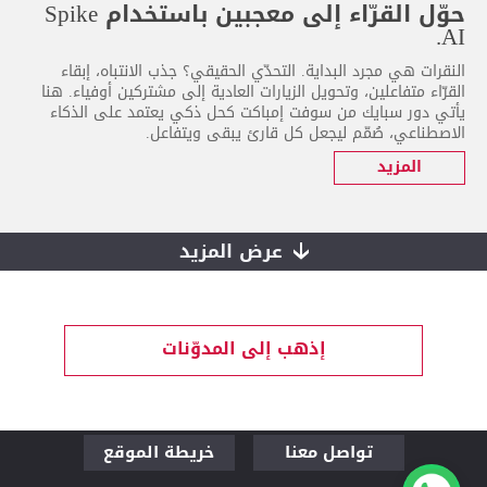
حوّل القرّاء إلى معجبين باستخدام Spike
AI.
النقرات هي مجرد البداية. التحدّي الحقيقي؟ جذب الانتباه، إبقاء
القرّاء متفاعلين، وتحويل الزيارات العادية إلى مشتركين أوفياء. هنا
يأتي دور سبايك من سوفت إمباكت كحل ذكي يعتمد على الذكاء
الاصطناعي، صُمّم ليجعل كل قارئ يبقى ويتفاعل.
المزيد
عرض المزيد
إذهب إلى المدوّنات
تواصل معنا
خريطة الموقع
قم بزيارتنا لنتحدث
من نحن