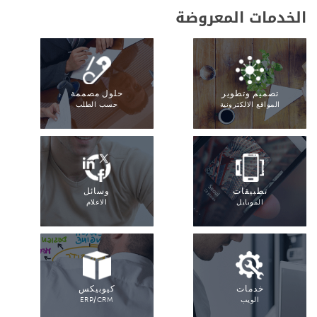
الخدمات المعروضة
تصميم وتطوير
حلول مصممة
المواقع الالكترونية
حسب الطلب
تطبيقات
وسائل
الموبايل
الاعلام
خدمات
كيوبيكس
الويب
ERP/CRM