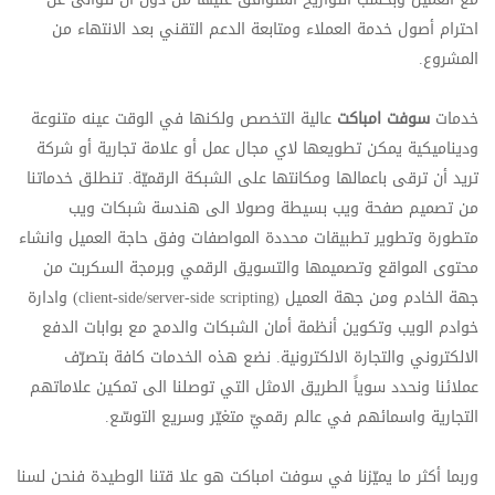
احترام أصول خدمة العملاء ومتابعة الدعم التقني بعد الانتهاء من
المشروع.
خدمات
سوفت امباكت
عالية التخصص ولكنها في الوقت عينه متنوعة
وديناميكية يمكن تطويعها لاي مجال عمل أو علامة تجارية أو شركة
تريد أن ترقى باعمالها ومكانتها على الشبكة الرقميّة. تنطلق خدماتنا
من تصميم صفحة ويب بسيطة وصولا الى هندسة شبكات ويب
متطورة وتطوير تطبيقات محددة المواصفات وفق حاجة العميل وانشاء
محتوى المواقع وتصميمها والتسويق الرقمي وبرمجة السكربت من
جهة الخادم ومن جهة العميل (client-side/server-side scripting) وادارة
خوادم الويب وتكوين أنظمة أمان الشبكات والدمج مع بوابات الدفع
الالكتروني والتجارة الالكترونية. نضع هذه الخدمات كافة بتصرّف
عملائنا ونحدد سوياً الطريق الامثل التي توصلنا الى تمكين علاماتهم
التجارية واسمائهم في عالم رقميّ متغيّر وسريع التوسّع.
وربما أكثر ما يميّزنا في سوفت امباكت هو علا قتنا الوطيدة فنحن لسنا