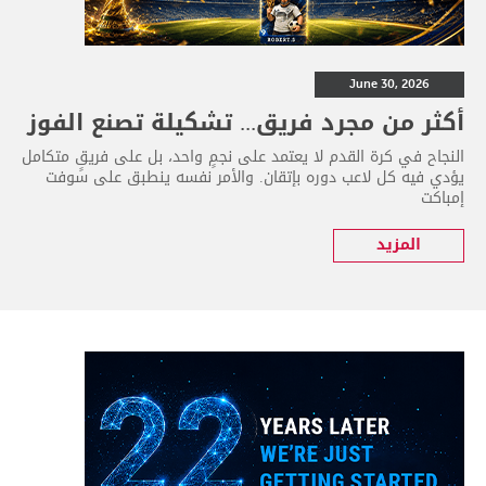
June 30, 2026
أكثر من مجرد فريق... تشكيلة تصنع الفوز
النجاح في كرة القدم لا يعتمد على نجمٍ واحد، بل على فريقٍ متكامل
يؤدي فيه كل لاعب دوره بإتقان. والأمر نفسه ينطبق على سوفت
إمباكت
المزيد