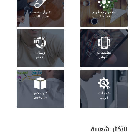
تصميم وتطوير
حلول مصممة
المواقع الالكترونية
حسب الطلب
تطبيقات
وسائل
الموبايل
الاعلام
خدمات
كيوبيكس
الويب
ERP/CRM
الأكثر شعبية