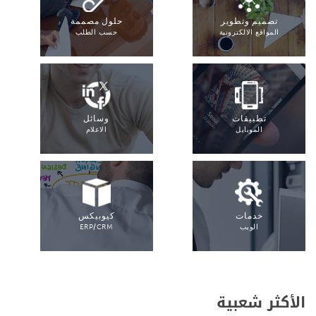
تصميم وتطوير
حلول مصممة
المواقع الالكترونية
حسب الطلب
تطبيقات
وسائل
الموبايل
الاعلام
خدمات
كيوبيكس
الويب
ERP/CRM
الأكثر شعبية