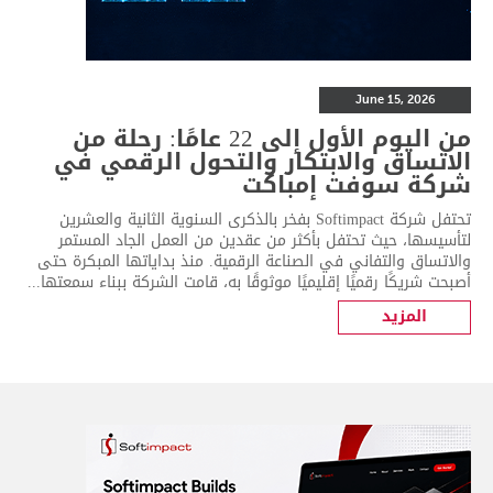
June 15, 2026
من اليوم الأول إلى 22 عامًا: رحلة من
الاتساق والابتكار والتحول الرقمي في
شركة سوفت إمباكت
تحتفل شركة Softimpact بفخر بالذكرى السنوية الثانية والعشرين
لتأسيسها، حيث تحتفل بأكثر من عقدين من العمل الجاد المستمر
والاتساق والتفاني في الصناعة الرقمية. منذ بداياتها المبكرة حتى
أصبحت شريكًا رقميًا إقليميًا موثوقًا به، قامت الشركة ببناء سمعتها...
المزيد