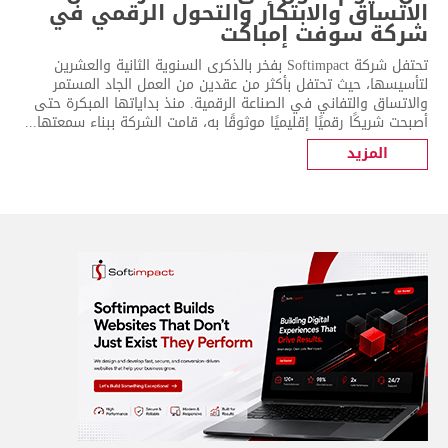
الاتساق والابتكار والتحول الرقمي في
شركة سوفت إمباكت
تحتفل شركة Softimpact بفخر بالذكرى السنوية الثانية والعشرين
لتأسيسها، حيث تحتفل بأكثر من عقدين من العمل الجاد المستمر
والاتساق والتفاني في الصناعة الرقمية. منذ بداياتها المبكرة حتى
أصبحت شريكًا رقميًا إقليميًا موثوقًا به، قامت الشركة ببناء سمعتها...
المزيد