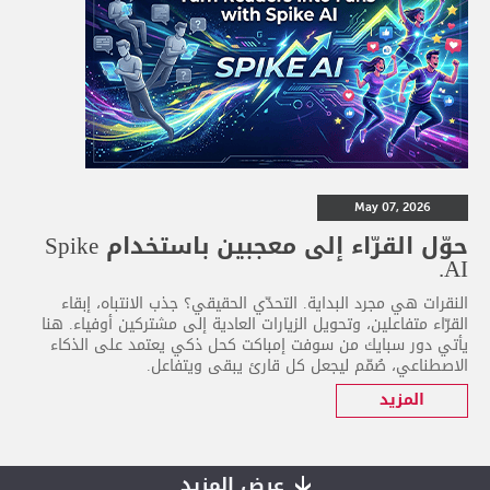
May 07, 2026
حوّل القرّاء إلى معجبين باستخدام Spike
AI.
النقرات هي مجرد البداية. التحدّي الحقيقي؟ جذب الانتباه، إبقاء
القرّاء متفاعلين، وتحويل الزيارات العادية إلى مشتركين أوفياء. هنا
يأتي دور سبايك من سوفت إمباكت كحل ذكي يعتمد على الذكاء
الاصطناعي، صُمّم ليجعل كل قارئ يبقى ويتفاعل.
المزيد
عرض المزيد