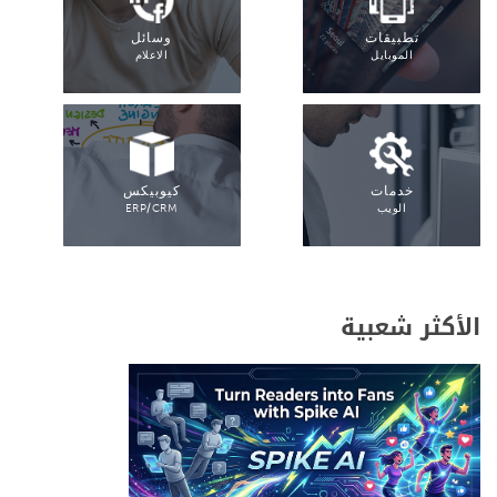
تطبيقات
وسائل
الموبايل
الاعلام
خدمات
كيوبيكس
الويب
ERP/CRM
الأكثر شعبية