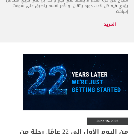
النجاح في كرة القدم لا يعتمد على نجمٍ واحد، بل على فريقٍ متكامل
يؤدي فيه كل لاعب دوره بإتقان. والأمر نفسه ينطبق على سوفت
إمباكت
المزيد
June 15, 2026
من اليوم الأول إلى 22 عامًا: رحلة من