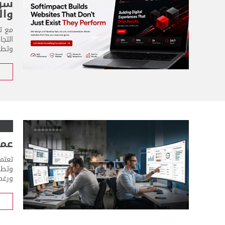
سوف
وال
مع ت
التج
وتطوي
عملك
تعتمد
وتطبي
ورغم 