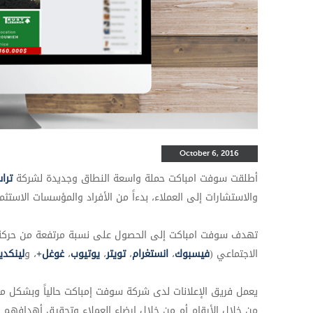
October 6, 2016
أطلقت سوفت امباكت حملة واسعة النطاق وجديدة
لشركة
ترا
والاستشارات إلى العملاء، بدءاً من الأفراد والمؤسسات الاستثما
تهدف سوفت امباكت إلى
الحصول على نسبة مرتفعة من حركة 
الاجتماعي (
فيسبوك
،
انستغرام
،
تويتر
،
يوتيوب
،
غوغل+
، و
لينكدي
يعمل
فريق الإعلانات لدى شركة سوفت إمباكت
حالياً وبشكل م
من خلال الأرقام أم من خلال إرضاء العملاء وتحقيق أهدافهم.