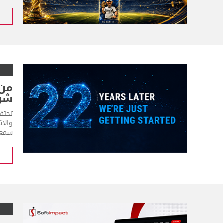
شر
والات
سمعت