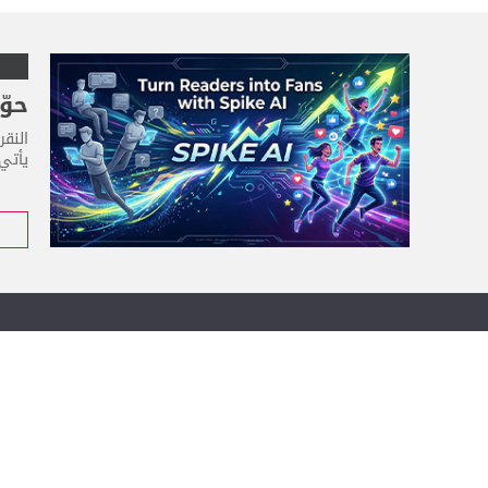
حوّل
النقر
يأتي