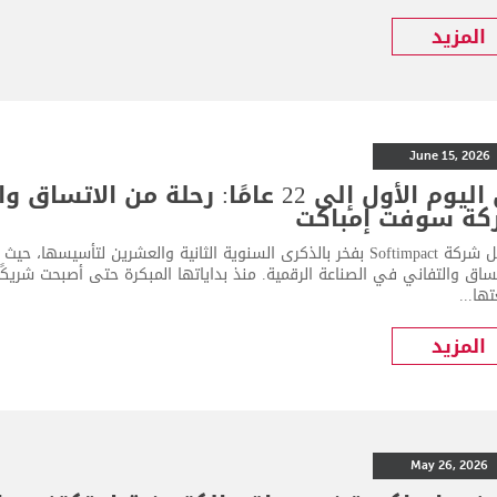
المزيد
June 15, 2026
من اليوم الأول إلى 22 عامًا: رحلة م
كة سوفت إمباكت
تحتفل شركة Softimpact بفخر بالذكرى السنوية الثانية والعشرين لتأس
ساق والتفاني في الصناعة الرقمية. منذ بداياتها المبكرة حتى أصبحت شريكًا رق
ها...
المزيد
May 26, 2026