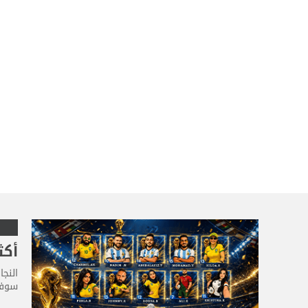
أكث
النج
سوفت