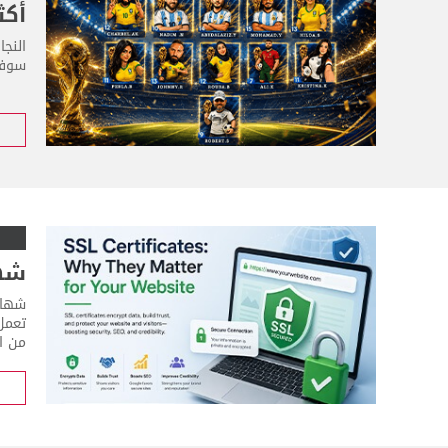
أكث
النج
سوفت
شهادات SSL: 
من ال