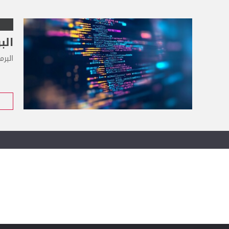
الب
البرم