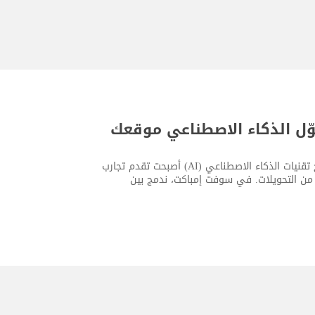
وّل الذكاء الاصطناعي موقعك
اليوم، لم يعد امتلاك موقع إلكتروني حديث كافيًا بحد ذاته. فالشركات التي تدمج تقنيات الذكاء الاصطناعي (AI) أصبحت تقدم تجارب
د من التحويلات. في سوفت إمباكت، ندمج بين