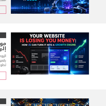
موق
إلى
رقمي
تطوير