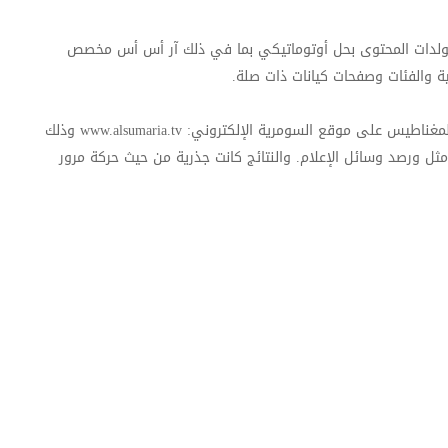
 مولدات المحتوى بحل أوتوماتيكي بما في ذلك آر أس أس مخصص
ة والفئات وصفحات كيانات ذات صلة.
لمغناطيس على موقع السومرية الإلكتروني:
www.alsumaria.tv
وذلك
ل ورصد وسائل الإعلام. والنتائج كانت جذرية من حيث حركة مرور