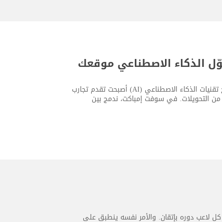
وّل الذكاء الاصطناعي موقعك
اليوم، لم يعد امتلاك موقع إلكتروني حديث كافيًا بحد ذاته. فالشركات التي تدمج تقنيات الذكاء الاصطناعي (AI) أصبحت تقدم تجارب
د من التحويلات. في سوفت إمباكت، ندمج بين
كل لاعب دوره بإتقان. والأمر نفسه ينطبق على