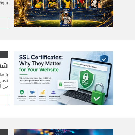
سوفت
شهادات SSL: 
من ال