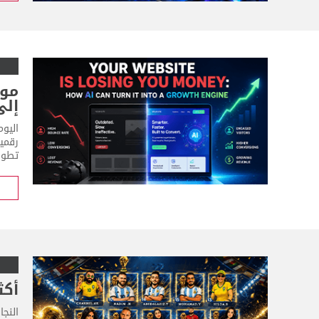
موق
إلى
رقمي
تطوير
أكث
النج