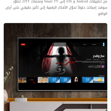
من تطبيقات Android و iOS إلى Smart TV ومنصات OTT، تطوّر
سوفت إمباكت حلولاً تحوّل الأفكار الرقمية إلى تأثير حقيقي على أرض
الواقع.