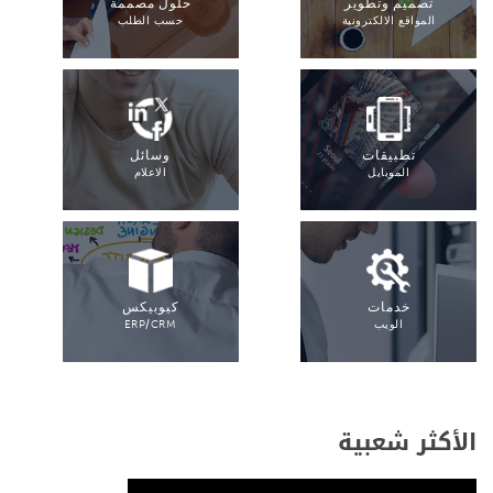
تصميم وتطوير
حلول مصممة
المواقع الالكترونية
حسب الطلب
تطبيقات
وسائل
الموبايل
الاعلام
خدمات
كيوبيكس
الويب
ERP/CRM
الأكثر شعبية