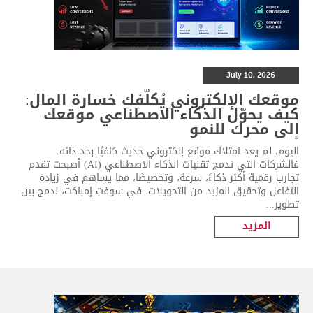
July 10, 2026
موقعك الإلكتروني يُكلّفك خسارة المال:
كيف يحوّل الذكاء الاصطناعي موقعك
إلى محرك للنمو
اليوم، لم يعد امتلاك موقع إلكتروني حديث كافيًا بحد ذاته.
فالشركات التي تدمج تقنيات الذكاء الاصطناعي (AI) أصبحت تقدم
تجارب رقمية أكثر ذكاءً، سرعة، وتخصيصًا، مما يساهم في زيادة
التفاعل وتحقيق المزيد من التحويلات. في سوفت إمباكت، ندمج بين
تطوير...
المزيد