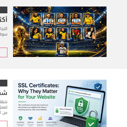
أكث
النج
سوفت
شهادات SSL: 
من ال