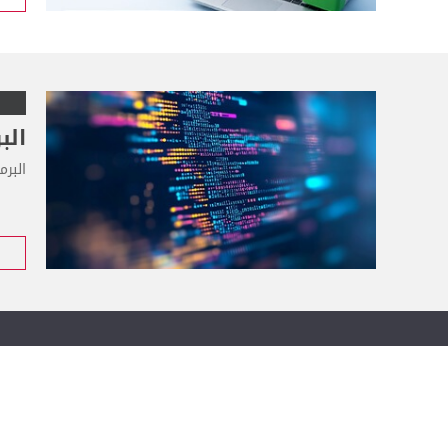
الب
البرم