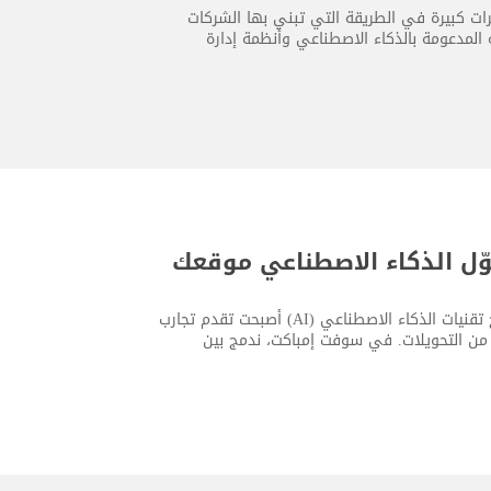
جيا تطورًا متسارعًا أكثر من أي وقت مضى، ويأتي عام 2026 بتغييرات كبيرة في الطريقة التي تبني بها الشركات
ية المدعومة بالذكاء الاصطناعي وأنظمة إدارة
وّل الذكاء الاصطناعي موقعك
اليوم، لم يعد امتلاك موقع إلكتروني حديث كافيًا بحد ذاته. فالشركات التي تدمج تقنيات الذكاء الاصطناعي (AI) أصبحت تقدم تجارب
د من التحويلات. في سوفت إمباكت، ندمج بين