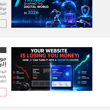
مواقع
المحت
موق
إلى
رقمي
تطوير