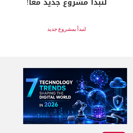
لنبدأ مشروع جديد معا!