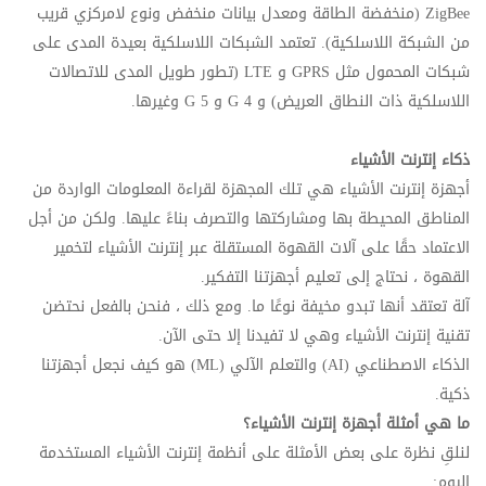
ZigBee
(منخفضة الطاقة ومعدل بيانات منخفض ونوع لامركزي قريب
من الشبكة اللاسلكية). تعتمد الشبكات اللاسلكية بعيدة المدى على
شبكات المحمول مثل
GPRS
و
LTE
(تطور طويل المدى للاتصالات
اللاسلكية ذات النطاق العريض) و 4
G
و 5
G
وغيرها.
ذكاء إنترنت الأشياء
أجهزة إنترنت الأشياء هي تلك المجهزة لقراءة المعلومات الواردة من
المناطق المحيطة بها ومشاركتها والتصرف بناءً عليها. ولكن من أجل
الاعتماد حقًا على آلات القهوة المستقلة عبر إنترنت الأشياء لتخمير
القهوة ، نحتاج إلى تعليم أجهزتنا التفكير.
آلة تعتقد أنها تبدو مخيفة نوعًا ما. ومع ذلك ، فنحن بالفعل نحتضن
تقنية إنترنت الأشياء وهي لا تفيدنا إلا حتى الآن.
الذكاء الاصطناعي (
AI
) والتعلم الآلي (
ML
) هو كيف نجعل أجهزتنا
ذكية.
ما هي أمثلة أجهزة إنترنت الأشياء؟
لنلقِ نظرة على بعض الأمثلة على أنظمة إنترنت الأشياء المستخدمة
اليوم: