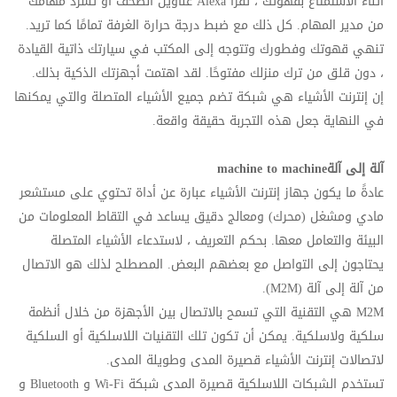
أثناء الاستمتاع بقهوتك ، تقرأ
Alexa
عناوين الصحف أو تسرد مهامك
من مدير المهام. كل ذلك مع ضبط درجة حرارة الغرفة تمامًا كما تريد.
تنهي قهوتك وفطورك وتتوجه إلى المكتب في سيارتك ذاتية القيادة
، دون قلق من ترك منزلك مفتوحًا. لقد اهتمت أجهزتك الذكية بذلك.
إن إنترنت الأشياء هي شبكة تضم جميع الأشياء المتصلة والتي يمكنها
في النهاية جعل هذه التجربة حقيقة واقعة.
آلة إلى آلة
machine to machine
عادةً ما يكون جهاز إنترنت الأشياء عبارة عن أداة تحتوي على مستشعر
مادي ومشغل (محرك) ومعالج دقيق يساعد في التقاط المعلومات من
البيئة والتعامل معها. بحكم التعريف ، لاستدعاء الأشياء المتصلة
يحتاجون إلى التواصل مع بعضهم البعض. المصطلح لذلك هو الاتصال
من آلة إلى آلة (
M2M
).
M2M
هي التقنية التي تسمح بالاتصال بين الأجهزة من خلال أنظمة
سلكية ولاسلكية. يمكن أن تكون تلك التقنيات اللاسلكية أو السلكية
لاتصالات إنترنت الأشياء قصيرة المدى وطويلة المدى.
تستخدم الشبكات اللاسلكية قصيرة المدى شبكة
Wi-Fi
و
Bluetooth
و