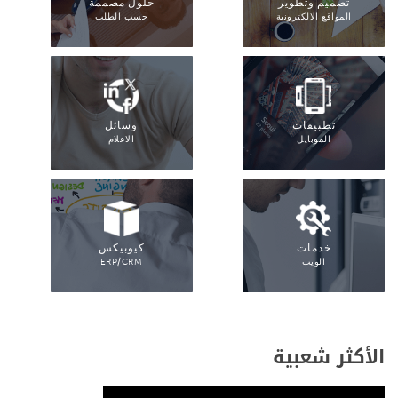
تصميم وتطوير
حلول مصممة
المواقع الالكترونية
حسب الطلب
تطبيقات
وسائل
الموبايل
الاعلام
خدمات
كيوبيكس
الويب
ERP/CRM
الأكثر شعبية