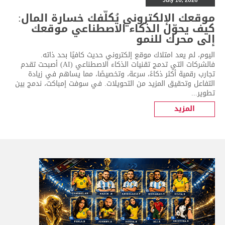
July 10, 2026
موقعك الإلكتروني يُكلّفك خسارة المال:
كيف يحوّل الذكاء الاصطناعي موقعك
إلى محرك للنمو
اليوم، لم يعد امتلاك موقع إلكتروني حديث كافيًا بحد ذاته.
فالشركات التي تدمج تقنيات الذكاء الاصطناعي (AI) أصبحت تقدم
تجارب رقمية أكثر ذكاءً، سرعة، وتخصيصًا، مما يساهم في زيادة
التفاعل وتحقيق المزيد من التحويلات. في سوفت إمباكت، ندمج بين
تطوير...
المزيد