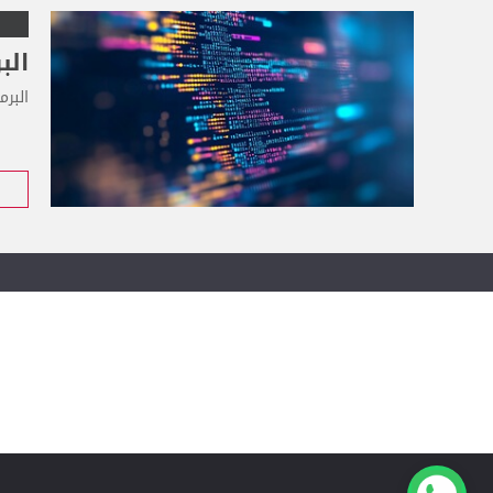
الب
البرم