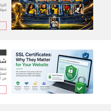
النج
سوفت
شهادات SSL: 
من ال