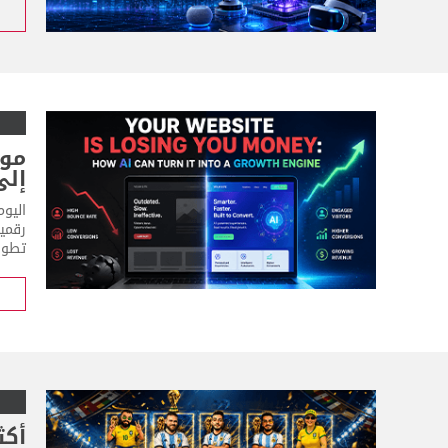
موق
إلى
رقمي
تطوير
أكث