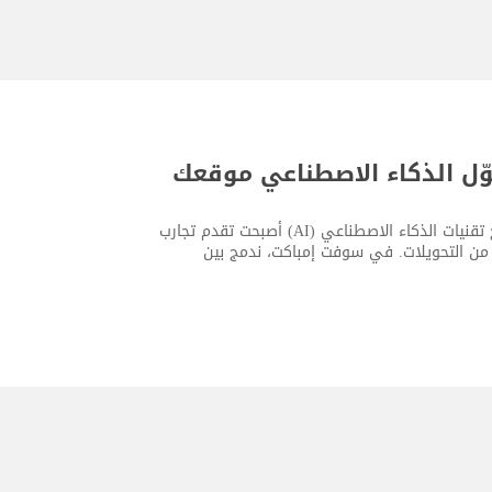
وّل الذكاء الاصطناعي موقعك
اليوم، لم يعد امتلاك موقع إلكتروني حديث كافيًا بحد ذاته. فالشركات التي تدمج تقنيات الذكاء الاصطناعي (AI) أصبحت تقدم تجارب
د من التحويلات. في سوفت إمباكت، ندمج بين