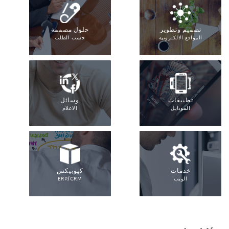
تصميم وتطوير
حلول مصممة
المواقع الالكترونية
حسب الطلب
تطبيقات
وسائل
الموبايل
الاعلام
خدمات
كيوبيكس
الويب
ERP/CRM