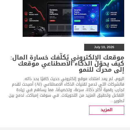
July 10, 2026
موقعك الإلكتروني يُكلّفك خسارة المال:
كيف يحوّل الذكاء الاصطناعي موقعك
إلى محرك للنمو
اليوم، لم يعد امتلاك موقع إلكتروني حديث كافيًا بحد ذاته.
فالشركات التي تدمج تقنيات الذكاء الاصطناعي (AI) أصبحت تقدم
تجارب رقمية أكثر ذكاءً، سرعة، وتخصيصًا، مما يساهم في زيادة
التفاعل وتحقيق المزيد من التحويلات. في سوفت إمباكت، ندمج بين
تطوير...
المزيد