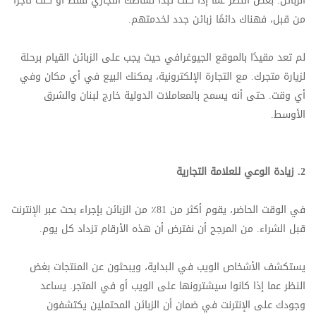
الزبائن. بغض النظر عما إذا كنت تبدأ نشاطك التجاري فقط أو كنت تاجرًا
من قبل، فهناك دائمًا زبائن جدد لخدمتهم.
لم تعد مقيدًا بالموقع الجيوغرافي حيث يجب على الزبائن القيام برحلة
لزيارة متجرك. مع التجارة الإلكترونية، يمكنك البيع في أي مكان وفي
أي وقت. حتى أنه يسمح بالمعاملات الدولية خارج لبنان والشرق
الأوسط.
2.
زيادة الوعي للعلامة التجارية
في الوقت الحاضر، يقوم أكثر من 81٪ من الزبائن بإجراء بحث عبر الإنترنت
قبل الشراء. من المرجح أن نفترض أن هذه الأرقام تزداد كل يوم.
يستكشف الأشخاص الويب في البداية، ويبحثون عن المنتجات بغض
النظر عما إذا كانوا سيشترونها على الويب أو في المتجر. يساعد
وجودك على الإنترنت في ضمان أن الزبائن المحتملين يكتشفون