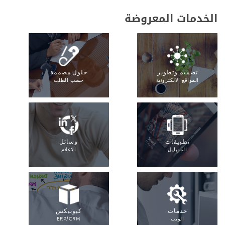
الخدمات المعروضة
تصميم وتطوير
حلول مصممة
المواقع الالكترونية
حسب الطلب
تطبيقات
وسائل
الموبايل
الاعلام
خدمات
كيوبيكس
الويب
ERP/CRM