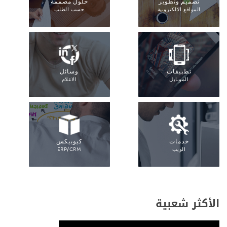
تصميم وتطوير
حلول مصممة
المواقع الالكترونية
حسب الطلب
تطبيقات
وسائل
الموبايل
الاعلام
خدمات
كيوبيكس
الويب
ERP/CRM
الأكثر شعبية