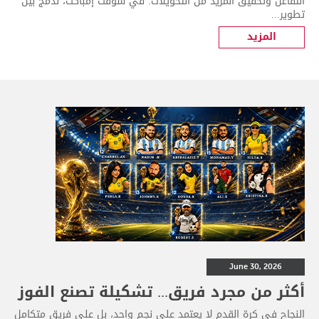
التفاعل وتحقيق المزيد من التحويلات. في سوفت إمباكت، ندمج بين
تطوير...
المزيد
June 30, 2026
أكثر من مجرد فريق... تشكيلة تصنع الفوز
النجاح في كرة القدم لا يعتمد على نجمٍ واحد، بل على فريقٍ متكامل