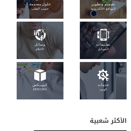
تصميم وتطوير
حلول مصممة
المواقع الالكترونية
حسب الطلب
تطبيقات
وسائل
الموبايل
الاعلام
خدمات
كيوبيكس
الويب
ERP/CRM
الأكثر شعبية